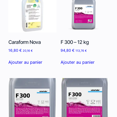
Caraform Nova
F 300 – 12 kg
16,80
€
94,80
€
20,16
€
113,76
€
Ajouter au panier
Ajouter au panier