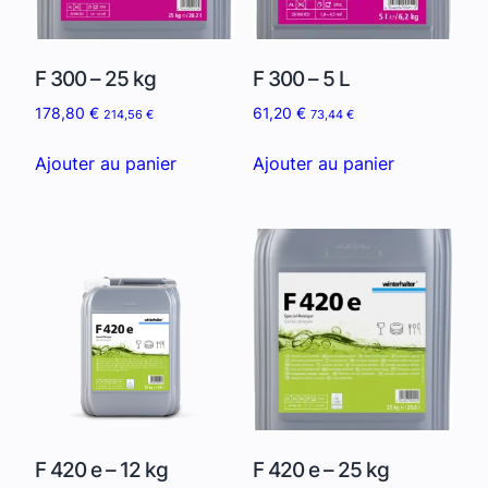
F 300 – 25 kg
F 300 – 5 L
178,80
€
61,20
€
214,56
€
73,44
€
Ajouter au panier
Ajouter au panier
F 420 e – 12 kg
F 420 e – 25 kg