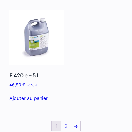
F 420 e – 5 L
46,80
€
56,16
€
Ajouter au panier
1
2
→