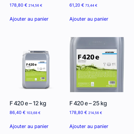
178,80
€
61,20
€
214,56
€
73,44
€
Ajouter au panier
Ajouter au panier
F 420 e – 12 kg
F 420 e – 25 kg
86,40
€
178,80
€
103,68
€
214,56
€
Ajouter au panier
Ajouter au panier