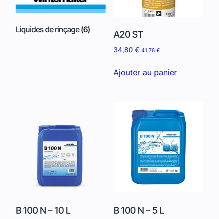
Liquides de rinçage
(6)
A20 ST
34,80
€
41,76
€
Ajouter au panier
B 100 N – 10 L
B 100 N – 5 L